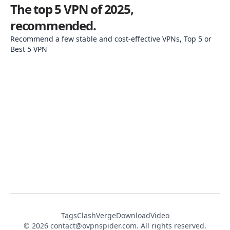
The top 5 VPN of 2025,
2
recommended.
推
Recommend a few stable and cost-effective VPNs, Top 5 or
Best 5 VPN
Tags
ClashVerge
DownloadVideo
© 2026
contact@ovpnspider.com
. All rights reserved.