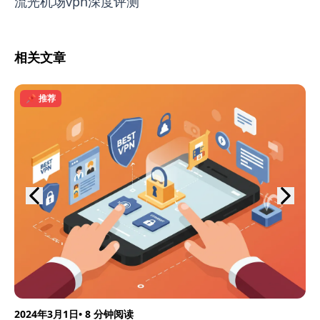
流光机场vpn深度评测
相关文章
📌 推荐
2024年3月1日
• 8 分钟阅读
20