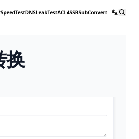
r
SpeedTest
DNSLeakTest
ACL4SSR
SubConvert
转换