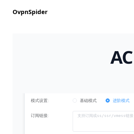
OvpnSpider
A