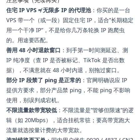
住宅 IP VPS ≠ 无限多 IP 的代理池
：你买的是一台
VPS 带一个（或一段）固定住宅 IP，适合”长期稳定
用一个干净 IP”，不是给你几万条轮换 IP 跑爬虫
的。用途要匹配。
善用 48 小时退款窗口
：到手第一时间测延迟、测
IP 纯净度（查 IP 是否被标记、TikTok 是否出数
据），不满意就在 48 小时内退，别拖过窗口。
部分 IP 段禁了 ping 是正常的
：官网明确说应 IP
提供方要求，部分产品禁 ping，不能 ping 不影响
使用，别误判成宕机。
不限流量款带宽较低
：不限流量是”管够但限速”的逻
辑（如 20Mbps），适合挂机常驻；要高带宽跑大
流量就选按量计费的大带宽款。
选对线路再下单
：国内用户优先 9929 / 4837 / CN2