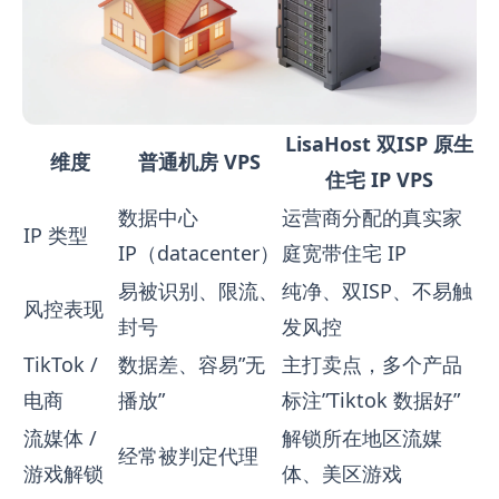
LisaHost 双ISP 原生
维度
普通机房 VPS
住宅 IP VPS
数据中心
运营商分配的真实家
IP 类型
IP（datacenter）
庭宽带住宅 IP
易被识别、限流、
纯净、双ISP、不易触
风控表现
封号
发风控
TikTok /
数据差、容易”无
主打卖点，多个产品
电商
播放”
标注”Tiktok 数据好”
流媒体 /
解锁所在地区流媒
经常被判定代理
游戏解锁
体、美区游戏