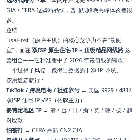
GIA / CERA 这些精品线，普通线路晚高峰体验差很
多。
总结
LisaHost（丽萨主机）的核心竞争力不在”最便
宜”，而在
双ISP 原生住宅 IP + 顶级精品网线路
这
套组合——它精准命中了 2026 年最值钱的需求：
一个过得了风控、跑得出数据的干净 IP 环境。
按用途选就行：
TikTok / 跨境电商 / 社媒养号
→ 美国 9929 / 4837
双ISP 住宅 IP VPS（招牌主力）
要特定地区 IP
→ 港 / 台 / 日 / 新 / 英 / 韩 / 德 / 越
对应款
怕被打
→ CERA 高防 CN2 GIA
自建私人节点
→ 原生 IP VPS + 客户端，比公共机