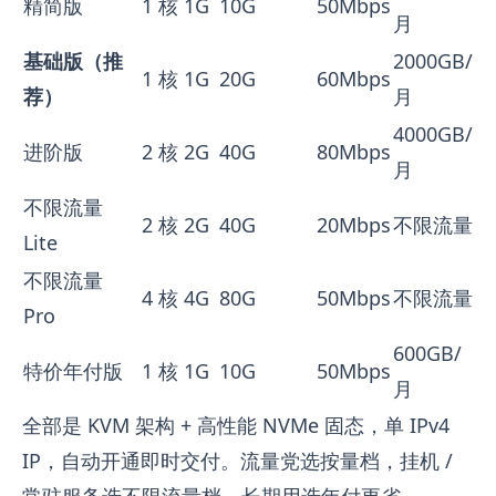
精简版
1 核
1G
10G
50Mbps
月
基础版（推
2000GB/
1 核
1G
20G
60Mbps
荐）
月
4000GB/
进阶版
2 核
2G
40G
80Mbps
月
不限流量
2 核
2G
40G
20Mbps
不限流量
Lite
不限流量
4 核
4G
80G
50Mbps
不限流量
Pro
600GB/
特价年付版
1 核
1G
10G
50Mbps
月
全部是 KVM 架构 + 高性能 NVMe 固态，单 IPv4
IP，自动开通即时交付。流量党选按量档，挂机 /
常驻服务选不限流量档，长期用选年付更省。