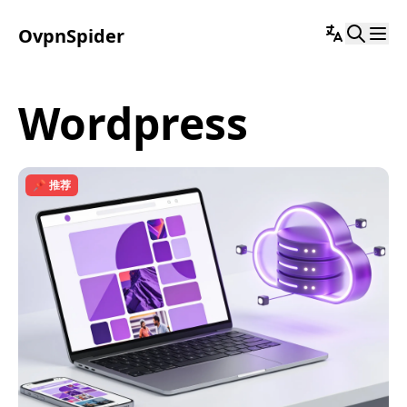
OvpnSpider
wordpress
📌 推荐