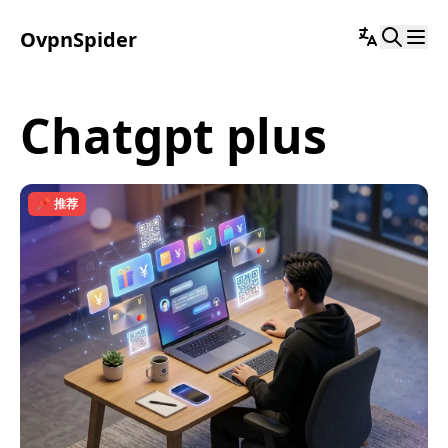
OvpnSpider
chatgpt plus
📌 推荐