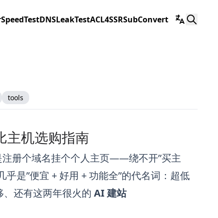
r
SpeedTest
DNSLeakTest
ACL4SSR
SubConvert
tools
 性价比主机选购指南
只是注册个域名挂个个人主页——绕不开”买主
几乎是”便宜 + 好用 + 功能全”的代名词：超低
费迁移、还有这两年很火的
AI 建站