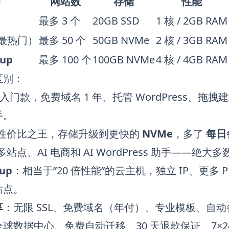
餐
网站数
存储
性能
最多 3 个
20GB SSD
1 核 / 2GB RAM
最热门）
最多 50 个
50GB NVMe
2 核 / 3GB RAM
tup
最多 100 个
100GB NVMe
4 核 / 4GB RAM
区别：
入门款，免费域名 1 年、托管 WordPress、拖拽建
手。
性价比之王，存储升级到更快的
NVMe
，多了
每日
ss 多站点、AI 电商和 AI WordPress 助手——
tup
：相当于”20 倍性能”的云主机，独立 IP、更多 PH
站点。
享
：无限 SSL、免费域名（年付）、专业模板、自动
球数据中心、免费自动迁移、30 天退款保证、7×2