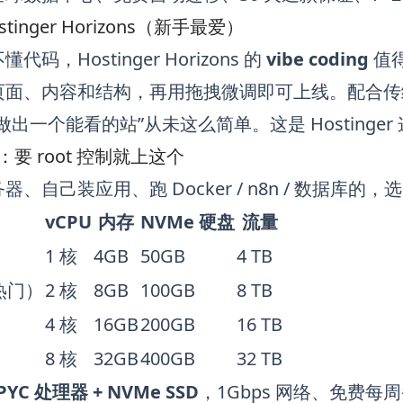
stinger Horizons（新手最爱）
码，Hostinger Horizons 的
vibe coding
值得
面、内容和结构，再用拖拽微调即可上线。配合传统的拖拽
做出一个能看的站”从未这么简单。这是 Hosting
ing：要 root 控制就上这个
自己装应用、跑 Docker / n8n / 数据库的，选 Ho
vCPU
内存
NVMe 硬盘
流量
1 核
4GB
50GB
4 TB
热门）
2 核
8GB
100GB
8 TB
4 核
16GB
200GB
16 TB
8 核
32GB
400GB
32 TB
PYC 处理器 + NVMe SSD
，1Gbps 网络、免费每周