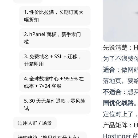
1. 性价比拉满，长期订阅大
幅折扣
2. hPanel 面板，新手零门
槛
先说清楚：Ho
3. 免费域名 + SSL + 迁移，
为了不浪费
开箱即用
适合
：做网站
4. 全球数据中心 + 99.9% 在
落地页。要
线率 + 7×24 客服
不适合
：想买
5. 30 天无条件退款，零风险
国优化线路
试
定位对上了
适用人群 / 场景
产品矩阵：Ho
Hostin
选购建议（按用途对号入座）