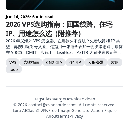
Jun 14, 2026
• 6 min read
2026 VPS选购指南：回国线路、住宅
IP、用途怎么选（附推荐）
2026 年买海外 VPS 怎么选、在哪购买不踩坑？先看线路和 IP 类
型，再按用途对号入座。这篇用一张速查表加一套决策思路，帮你
在 VIRCS、DMIT、搬瓦工、LisaHost、AaITR 之间快速选定并完
成购买。
VPS
选购指南
CN2 GIA
住宅IP
云服务器
攻略
tools
Tags
ClashVerge
DownloadVideo
© 2026
contact@ovpnspider.com
. All rights reserved.
Lora AI
ClashX-VPN
Free Image Generator
Action Figure
About
Terms
Privacy