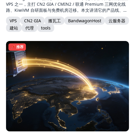
VPS 之一，主打 CN2 GIA / CMIN2 / 联通 Premium 三网优化线
路、KiwiVM 自研面板与免费机房迁移。本文讲清它的产品线、机
房选择、CN2 GIA 线路与自建节点适配。
VPS
CN2 GIA
搬瓦工
BandwagonHost
云服务器
建站
代理
tools
📌 推荐