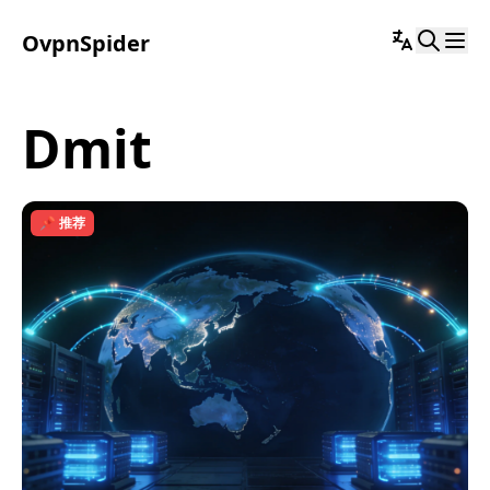
OvpnSpider
dmit
📌 推荐