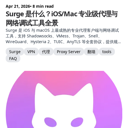
Apr 21, 2026
• 8 min read
Surge 是什么？iOS/Mac 专业级代理与
网络调试工具全景
Surge 是 iOS 与 macOS 上最成熟的专业代理客户端与网络调试
工具，支持 Shadowsocks、VMess、Trojan、Snell、
WireGuard、Hysteria 2、TUIC、AnyTLS 等全套协议，提供规则
分流、MitM、脚本、模块等进阶能力。本文从产品定位、核心能
Surge
VPN
代理
Proxy Server
翻墙
tools
力、协议支持、Mac 与 iOS 差异，到与 Clash Verge /
FAQ
Shadowrocket 对比，一次讲清楚。