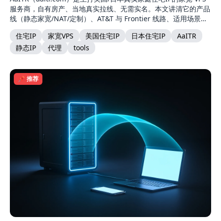
服务商，自有房产、当地真实拉线、无需实名。本文讲清它的产品
线（静态家宽/NAT/定制）、AT&T 与 Frontier 线路、适用场景，
以及它"不保证 IP 纯净度"的真实定位。
住宅IP
家宽VPS
美国住宅IP
日本住宅IP
AaITR
静态IP
代理
tools
📌 推荐