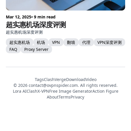
Mar 12, 2025
• 9 min read
超实惠机场深度评测
超实惠机场深度评测
超实惠机场
机场
VPN
翻墙
代理
VPN深度评测
FAQ
Proxy Server
Tags
ClashVerge
DownloadVideo
© 2026
contact@ovpnspider.com
. All rights reserved.
Lora AI
ClashX-VPN
Free Image Generator
Action Figure
About
Terms
Privacy