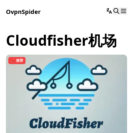
OvpnSpider
cloudfisher机场
📌 推荐