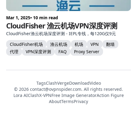
Mar 1, 2025
• 10 min read
CloudFisher 渔云机场VPN深度评测
CloudFisher渔云机场深度评测 - IEPL专线，每120G仅9元
CloudFisher机场
渔云机场
机场
VPN
翻墙
代理
VPN深度评测
FAQ
Proxy Server
Tags
ClashVerge
DownloadVideo
© 2026
contact@ovpnspider.com
. All rights reserved.
Lora AI
ClashX-VPN
Free Image Generator
Action Figure
About
Terms
Privacy