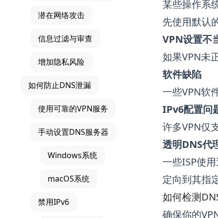
某些操作系统
潜在网络攻击
先使用默认的
VPN设置不
信息过滤与审查
如果VPN未
增加隐私风险
软件缺陷
如何防止DNS泄漏
一些VPN软
IPv6配置问
使用可靠的VPN服务
许多VPN仅
手动设置DNS服务器
透明DNS代
Windows系统
一些ISP使
定向到其指定
macOS系统
如何检测DN
禁用IPv6
确保你的VP