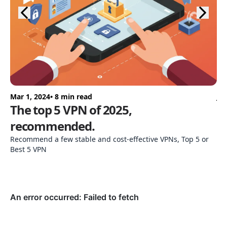
Mar 1, 2024
• 8 min read
Ju
The top 5 VPN of 2025,
2
recommended.
推
Recommend a few stable and cost-effective VPNs, Top 5 or
Best 5 VPN