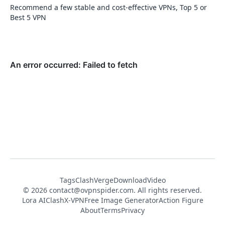
Recommend a few stable and cost-effective VPNs, Top 5 or
Best 5 VPN
Tags
ClashVerge
DownloadVideo
© 2026
contact@ovpnspider.com
. All rights reserved.
Lora AI
ClashX-VPN
Free Image Generator
Action Figure
About
Terms
Privacy