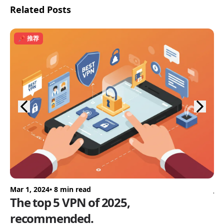
Related Posts
📌 推荐
Mar 1, 2024
• 8 min read
Ju
The top 5 VPN of 2025,
2
recommended.
推