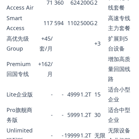
71
360
624
200G
2
Access Air
线套餐
Smart
高速专线
117
594
1102
500G
2
Access
主力套餐
高优先级
+45/
扩展到5
+3
Group
套/月
台设备
增加高质
Premium
+162/
量回国线
回国专线
月
路
适合小型
Lite企业版
-
-
4999
1.2T
15
企业
Pro旗舰商
适合中型
-
-
5999
1.2T
30
务版
企业
Unlimited
无限设备
-
-
19999
1.2T
无限