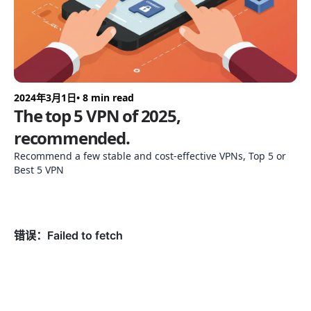
2024年3月1日
• 8 min read
20
The top 5 VPN of 2025,
2
recommended.
推
Recommend a few stable and cost-effective VPNs, Top 5 or
Best 5 VPN