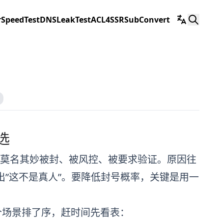
r
SpeedTest
DNSLeakTest
ACL4SSR
SubConvert
选
最怕的就是莫名其妙被封、被风控、被要求验证。原因往
看出”这不是真人”。要降低封号概率，关键是用一
号这个场景排了序，赶时间先看表：