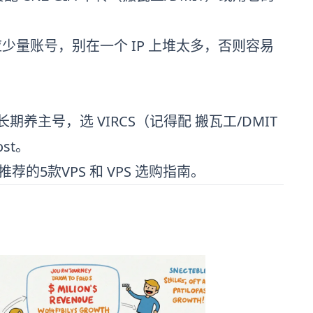
应少量账号，别在一个 IP 上堆太多，否则容易
长期养主号，选
VIRCS
（记得配
搬瓦工
/
DMIT
ost
。
得推荐的5款VPS
和
VPS 选购指南
。