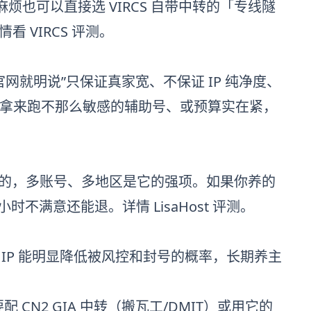
嫌麻烦也可以直接选 VIRCS 自带中转的「专线隧
详情看
VIRCS 评测
。
网就明说”只保证真家宽、不保证 IP 纯净度、
度；但拿来跑不那么敏感的辅助号、或预算实在紧，
境电商做的，多账号、多地区是它的强项。如果你养的
8 小时不满意还能退。详情
LisaHost 评测
。
IP 能明显降低被风控和封号的概率，长期养主
 CN2 GIA 中转（搬瓦工/DMIT）或用它的