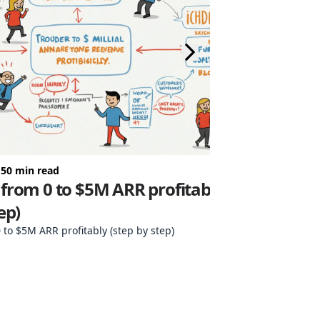
 50 min read
2025年5月8日
• 8
from 0 to $5M ARR profitably
NekoBo
ep)
教程
 to $5M ARR profitably (step by step)
NekoBox一套开
Android和N
提供了多协议支持