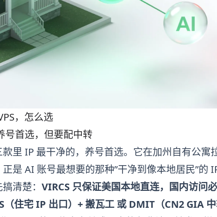
 VPS，怎么选
— 养号首选，但要配中转
款里 IP 最干净的，养号首选。它在加州自有公寓
正是 AI 账号最想要的那种”干净到像本地居民”的 I
先搞清楚：
VIRCS 只保证美国本地直连，国内访问必
CS（住宅 IP 出口）+
搬瓦工
或
DMIT
（CN2 GIA