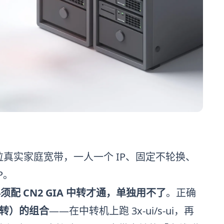
拉真实家庭宽带，一人一个 IP、固定不轮换、
P。
须配 CN2 GIA 中转才通，单独用不了
。正确
 中转）的组合
——在中转机上跑 3x-ui/s-ui，再