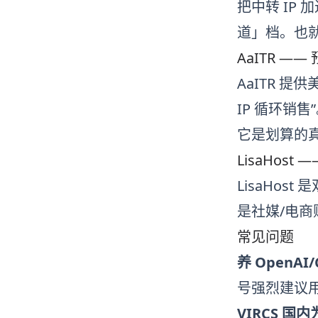
把中转 IP
道」档。也就
AaITR —
AaITR
提供美
IP 循环销
它是划算的
LisaHost
LisaHost
是双
是社媒/电商
常见问题
养 OpenAI
号强烈建议用
VIRCS 国