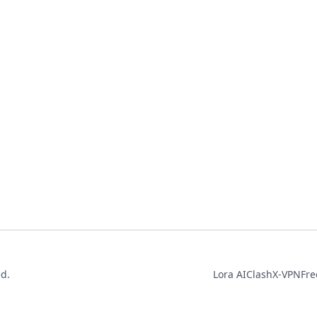
ed.
Lora AI
ClashX-VPN
Fre