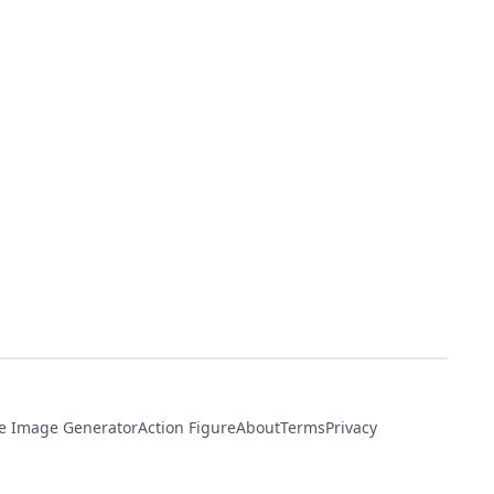
e Image Generator
Action Figure
About
Terms
Privacy