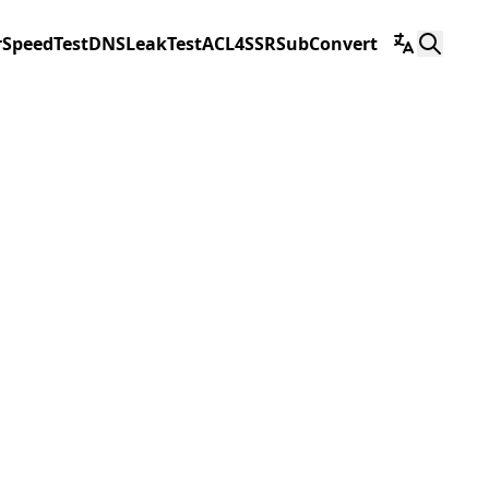
r
SpeedTest
DNSLeakTest
ACL4SSR
SubConvert