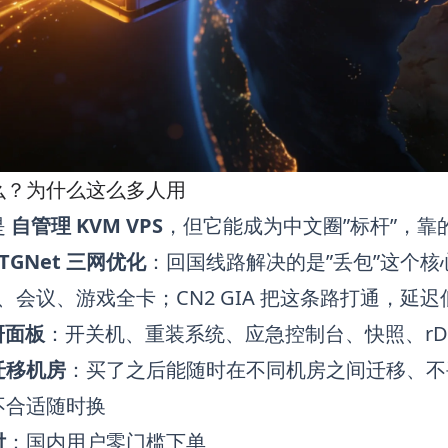
么？为什么这么多人用
是
自管理 KVM VPS
，但它能成为中文圈”标杆”，
 CTGNet 三网优化
：回国线路解决的是”丢包”这个
页、会议、游戏全卡；CN2 GIA 把这条路打通，延
自研面板
：开关机、重装系统、应急控制台、快照、rDN
迁移机房
：买了之后能随时在不同机房之间迁移、不
不合适随时换
付
：国内用户零门槛下单