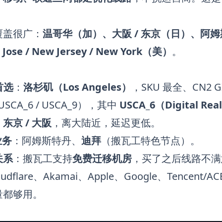
覆盖很广：
温哥华（加）、大阪 / 东京（日）、阿姆斯
Jose / New Jersey / New York（美）
。
：
首选
：
洛杉矶（Los Angeles）
，SKU 最全、CN
 USCA_6 / USCA_9），其中
USCA_6（Digital Rea
：
东京 / 大阪
，离大陆近，延迟更低。
业务
：阿姆斯特丹、
迪拜
（搬瓦工特色节点）。
关系
：搬瓦工支持
免费迁移机房
，买了之后线路不满
dflare、Akamai、Apple、Google、Tencent/
量都够用。