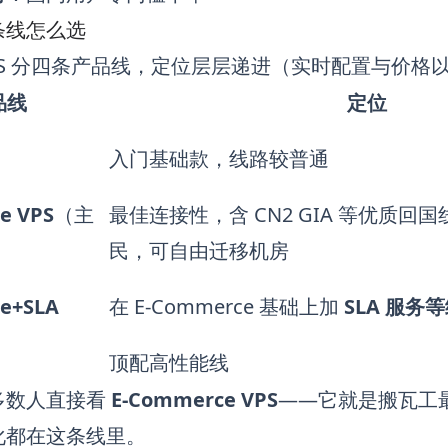
条线怎么选
PS 分四条产品线，定位层层递进（实时配置与价格
品线
定位
入门基础款，线路较普通
e VPS
（主
最佳连接性，含 CN2 GIA 等优质回
民，可自由迁移机房
e+SLA
在 E-Commerce 基础上加
SLA 服务
顶配高性能线
多数人直接看
E-Commerce VPS
——它就是搬瓦工
优化都在这条线里。