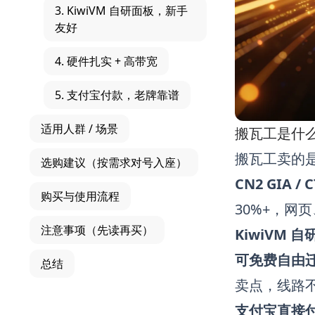
3. KiwiVM 自研面板，新手
友好
4. 硬件扎实 + 高带宽
5. 支付宝付款，老牌靠谱
适用人群 / 场景
搬瓦工是什
搬瓦工卖的
选购建议（按需求对号入座）
CN2 GIA /
购买与使用流程
30%+，网
注意事项（先读再买）
KiwiVM 
可免费自由
总结
卖点，线路
支付宝直接