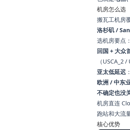
机房怎么选
搬瓦工机房
洛杉矶 / San 
选机房要点
回国 + 大众
（USCA_2 /
亚太低延迟
欧洲 / 中东
不确定也没
机房直连 Clou
跑站和大流
核心优势