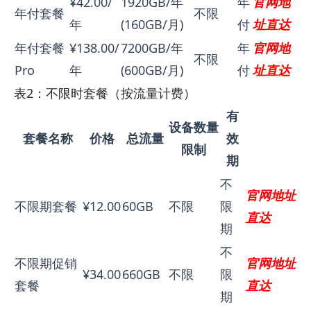
¥42.00/
1920GB/年
年
官网地
年付套餐
不限
年
(160GB/月)
付
址直达
年付套餐
¥138.00/
7200GB/年
年
官网地
不限
Pro
年
(600GB/月)
付
址直达
表2：不限时套餐（按流量计费）
有
设备数量
套餐名称
价格
总流量
效
限制
期
不
官网地址
不限期套餐
¥12.00
60GB
不限
限
直达
期
不
不限期促销
官网地址
¥34.00
660GB
不限
限
套餐
直达
期