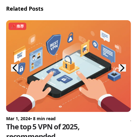
Related Posts
📌 推荐
Mar 1, 2024
• 8 min read
Ju
The top 5 VPN of 2025,
2
recommended.
推