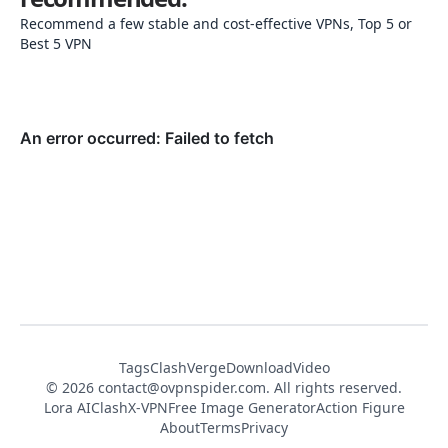
Recommend a few stable and cost-effective VPNs, Top 5 or
Best 5 VPN
Tags
ClashVerge
DownloadVideo
© 2026
contact@ovpnspider.com
. All rights reserved.
Lora AI
ClashX-VPN
Free Image Generator
Action Figure
About
Terms
Privacy