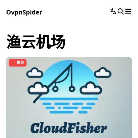
OvpnSpider
渔云机场
📌 推荐