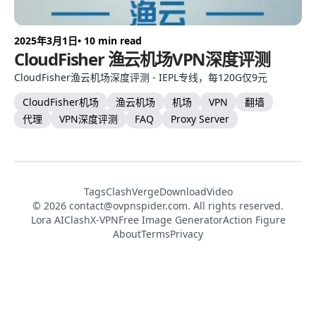
2025年3月1日
• 10 min read
CloudFisher 渔云机场VPN深度评测
CloudFisher渔云机场深度评测 - IEPL专线，每120G仅9元
CloudFisher机场
渔云机场
机场
VPN
翻墙
代理
VPN深度评测
FAQ
Proxy Server
Tags
ClashVerge
DownloadVideo
© 2026
contact@ovpnspider.com
. All rights reserved.
Lora AI
ClashX-VPN
Free Image Generator
Action Figure
About
Terms
Privacy