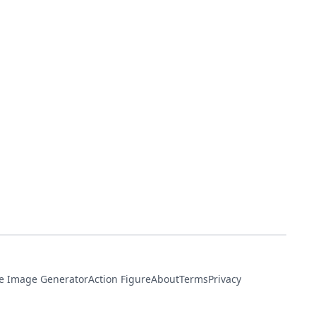
e Image Generator
Action Figure
About
Terms
Privacy