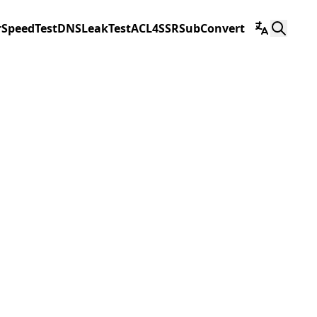
r
SpeedTest
DNSLeakTest
ACL4SSR
SubConvert