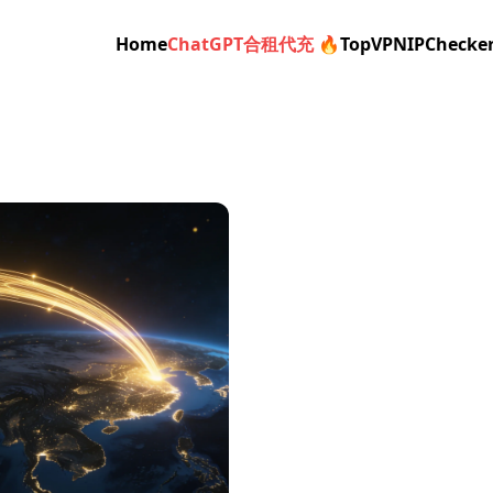
Home
ChatGPT合租代充 🔥
TopVPN
IPChecke