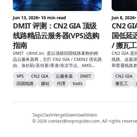
Jun 13, 2026
• 10 min read
Jun 8, 2026
•
DMIT 评测：CN2 GIA 顶级
CN2 GI
线路精品云服务器(VPS)选购
国低延迟
指南
/ 搬瓦
DMIT（dmit.io）是以顶级回国线路著称的精
CN2 GIA
品云服务器商，主打 CN2 GIA / CMIN2 优化路
线路。这篇讲清
由、洛杉矶/圣何塞/香港/东京节点、AMD
和普通线路差
EPYC + Intel SSD 硬件与 Anti-DDoS 防护。本
用、真能跑 CN
VPS
CN2 GIA
云服务器
DMIT
CN2 GIA
文讲清它的三档网络配置、节点选择、产品形
瓦工，附选
回国线路
建站
代理
tools
搬瓦工
态与自建节点适配。
Tags
ClashVerge
DownloadVideo
© 2026
contact@ovpnspider.com
. All rights reserv