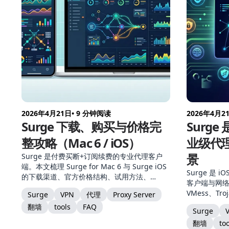
2026年4月21日
• 9 分钟阅读
2026年4月2
Surge 下载、购买与价格完
Surge
整攻略（Mac 6 / iOS）
业级代
景
Surge 是付费买断+订阅续费的专业代理客户
端。本文梳理 Surge for Mac 6 与 Surge iOS
Surge 是 
的下载渠道、官方价格结构、试用方法、
客户端与网络调
License 激活与设备授权、升级策略，附上为
VMess、Tro
Surge
VPN
代理
Proxy Server
什么不推荐破解版、终身优惠从哪里买等常见
Hysteria
翻墙
tools
FAQ
问题。
Surge
规则分流、M
翻墙
to
文从产品定位