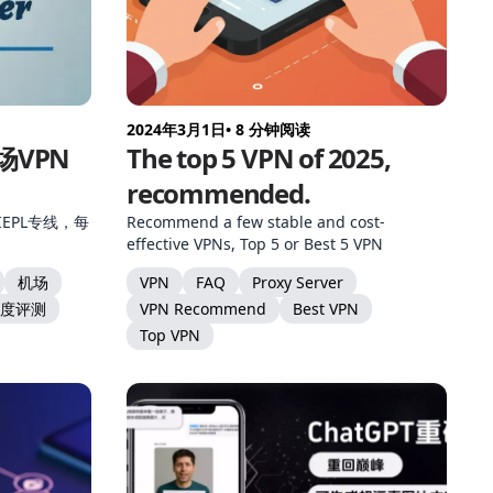
2024年3月1日
• 8 分钟阅读
机场VPN
The top 5 VPN of 2025,
recommended.
 IEPL专线，每
Recommend a few stable and cost-
effective VPNs, Top 5 or Best 5 VPN
机场
VPN
FAQ
Proxy Server
深度评测
VPN Recommend
Best VPN
Top VPN