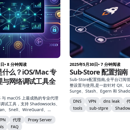
1日
• 8 分钟阅读
2025年5月30日
• 7 分钟阅读
 是什么？iOS/Mac 专
Sub-Store 配置指南
理与网络调试工具全
Sub-Store配置指南,全平台订
整设置与使用,是一款针对 QX、Lo
Surge、Stash、Egern 和 Shado
代理工具的高级订阅管理工具.
iOS 与 macOS 上最成熟的专业代理
DNS
VPN
dns leak
试工具，支持 Shadowsocks、
tools
sub-stpre
Shadow
jan、Snell、WireGuard、
 2、TUIC、AnyTLS 等全套协议，提供
VPN
代理
Proxy Server
itM、脚本、模块等进阶能力。本
ols
FAQ
、核心能力、协议支持、Mac 与