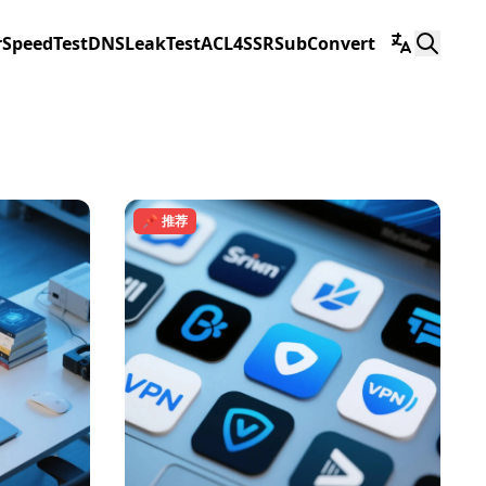
r
SpeedTest
DNSLeakTest
ACL4SSR
SubConvert
📌 推荐