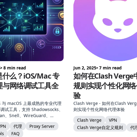
6
• 8 min read
Jun 2, 2025
• 7 min read
 是什么？iOS/Mac 专
如何在Clash Verg
理与网络调试工具全
规则实现个性化网络
验
iOS 与 macOS 上最成熟的专业代理
Clash Verge - 如何在Clash V
试工具，支持 Shadowsocks、
则实现个性化网络代理体验
jan、Snell、WireGuard、
Clash Verge
VPN
 2、TUIC、AnyTLS 等全套协议，提供
VPN
代理
Proxy Server
Clash Verge自定义规则
代
itM、脚本、模块等进阶能力。本
ols
FAQ
、核心能力、协议支持、Mac 与