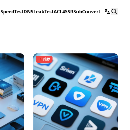
r
SpeedTest
DNSLeakTest
ACL4SSR
SubConvert
📌 推荐