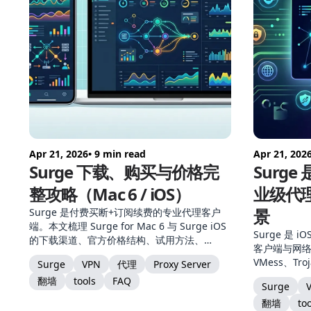
Apr 21, 2026
• 9 min read
Apr 21, 202
Surge 下载、购买与价格完
Surge
整攻略（Mac 6 / iOS）
业级代
景
Surge 是付费买断+订阅续费的专业代理客户
端。本文梳理 Surge for Mac 6 与 Surge iOS
Surge 是 
的下载渠道、官方价格结构、试用方法、
客户端与网络调
License 激活与设备授权、升级策略，附上为
VMess、Tro
Surge
VPN
代理
Proxy Server
什么不推荐破解版、终身优惠从哪里买等常见
Hysteria
翻墙
tools
FAQ
问题。
Surge
规则分流、M
翻墙
to
文从产品定位