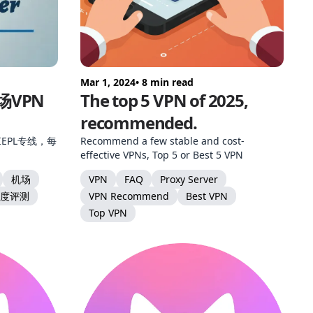
Mar 1, 2024
• 8 min read
机场VPN
The top 5 VPN of 2025,
recommended.
 IEPL专线，每
Recommend a few stable and cost-
effective VPNs, Top 5 or Best 5 VPN
机场
VPN
FAQ
Proxy Server
深度评测
VPN Recommend
Best VPN
Top VPN