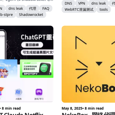
DNS
VPN
dns leak
级订阅管理工具.
N
dns leak
代理
FAQ
WebRTC泄漏测试
tools
b-stpre
Shadowrocket
• 8 min read
May 8, 2025
• 8 min read
T Claude Netflix、
NekoBox - 网络