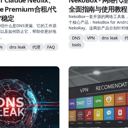
be Premium合租/代
全面指南与使用教程
/稳定
NekoBox一套开源的网络工具
个核心产品：NekoBox for Andr
绍什么是DNS泄漏、它的工作原
NekoRay。这两款产品分别针
测以及如何防止它，帮助你更好地
面环境，为用户提供了多协议支
私。
DNS
VPN
dns leak
解决方案。
tools
N
dns leak
代理
FAQ