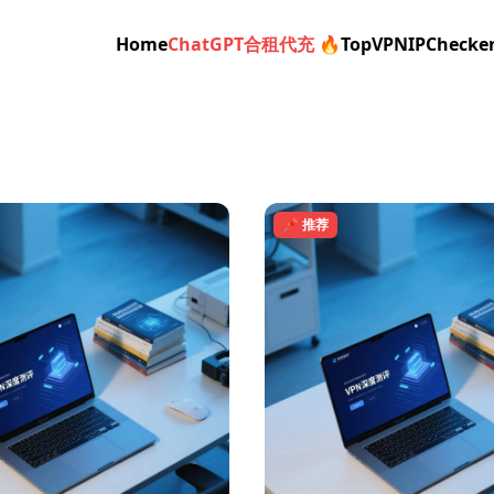
Home
ChatGPT合租代充 🔥
TopVPN
IPChecke
📌 推荐